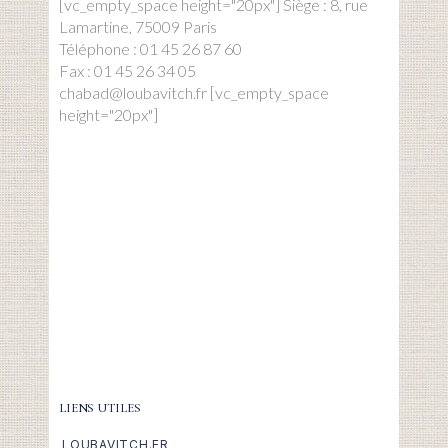
[vc_empty_space height="20px"] Siège : 8, rue
Lamartine, 75009 Paris
Téléphone : 01 45 26 87 60
Fax : 01 45 26 34 05
chabad@loubavitch.fr [vc_empty_space
height="20px"]
LIENS UTILES
LOUBAVITCH.FR