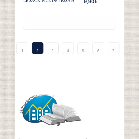
LE SACRIFICE DE PESSA’H
9,90
€
1
2
3
4
5
6
7