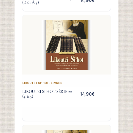
14,90
€
(DE 1 À 3)
LIKOUTEI SI'HOT
,
LIVRES
LIKOUTEI SI’HOT SÉRIE 22
14,90
€
(4 & 5)