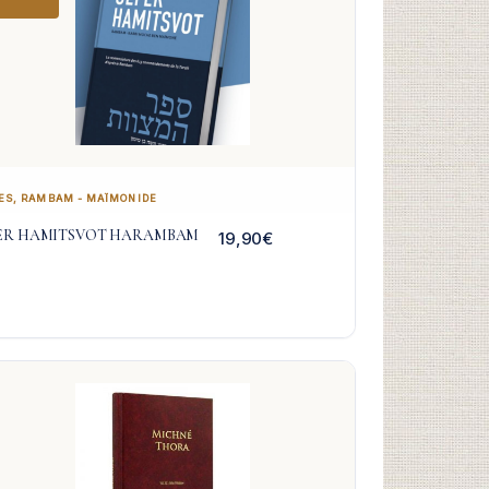
ES
,
RAMBAM - MAÏMONIDE
ER HAMITSVOT HARAMBAM
19,90
€