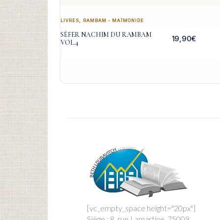
LIVRES
,
RAMBAM - MAÏMONIDE
SÉFER NACHIM DU RAMBAM
19,90
€
VOL.4
[vc_empty_space height="20px"]
Siège : 8, rue Lamartine, 75009