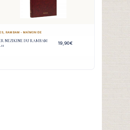
ES
,
RAMBAM - MAÏMONIDE
ER NEZIKINE DU RAMBAM
19,90
€
.11