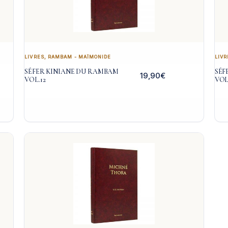
LIVRES
,
RAMBAM - MAÏMONIDE
LIVR
SÉFER KINIANE DU RAMBAM
SÉF
19,90
€
VOL.12
VOL