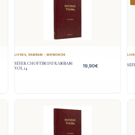
LIVRES
,
RAMBAM - MAÏMONIDE
LIVR
SÉFER CHOFTIM DU RAMBAM
SEF
19,90
€
VOL.14