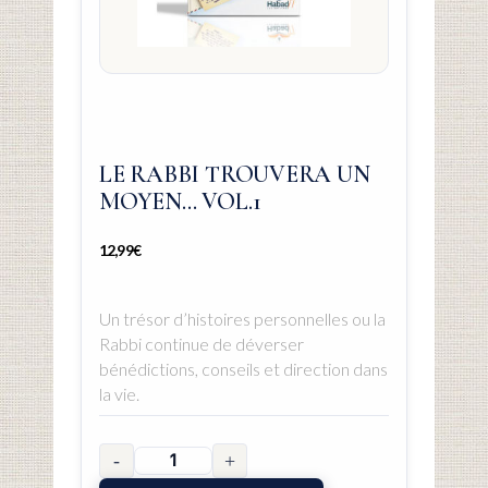
LE RABBI TROUVERA UN
MOYEN… VOL.1
12,99
€
Un trésor d’histoires personnelles ou la
Rabbi continue de déverser
bénédictions, conseils et direction dans
la vie.