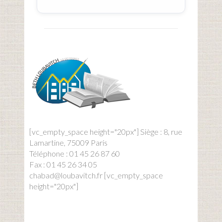
[vc_empty_space height="20px"] Siège : 8, rue
Lamartine, 75009 Paris
Téléphone : 01 45 26 87 60
Fax : 01 45 26 34 05
chabad@loubavitch.fr [vc_empty_space
height="20px"]