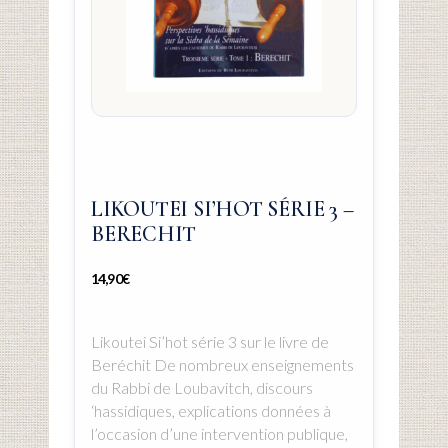
LIKOUTEI SI’HOT SÉRIE 3 –
BERECHIT
14,90
€
Likoutei Si’hot série 3 sur le livre de
Beréchit De nombreux enseignements
du Rabbi de Loubavitch, discours
‘hassidiques, explications données à
l’occasion d’une intervention publique,