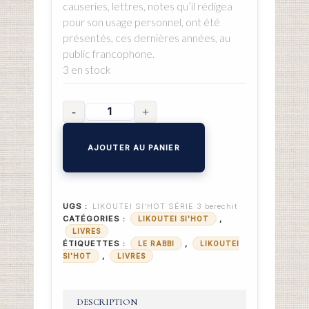
causeries, lettres, notes qu’il rédigea
pour son usage personnel, ont été
présentés, ces dernières années, au
public francophone.
3 en stock
AJOUTER AU PANIER
UGS :
LIKOUTEI SI’HOT SÉRIE 3 berechit
CATÉGORIES :
,
LIKOUTEI SI'HOT
LIVRES
ÉTIQUETTES :
,
LE RABBI
LIKOUTEI
,
SI'HOT
LIVRES
DESCRIPTION