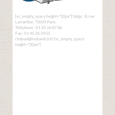
[vc_empty_space height="20px"] Siège : 8, rue
Lamartine, 75009 Paris
Téléphone : 01 45 26 87 60
Fax : 01 45 26 34 05
chabad@loubavitch.fr [vc_empty_space
height="20px"]