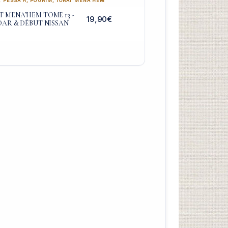
,
PESSA’H
,
POURIM
,
TORAT MENA'HEM
 MENA’HEM TOME 13 -
19,90
€
DAR & DÉBUT NISSAN