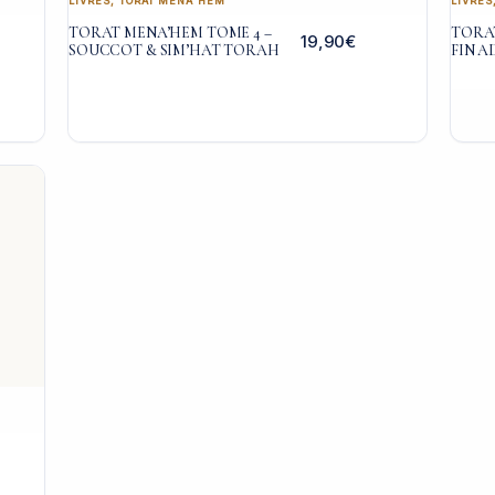
LIVRES
,
TORAT MENA'HEM
LIVRES
TORAT MENA’HEM TOME 4 –
TORAT
19,90
€
SOUCCOT & SIM’HAT TORAH
FIN A