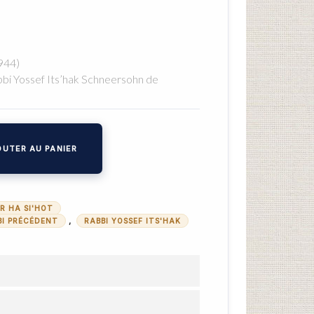
1944)
bbi Yossef Its’hak Schneersohn de
)
UTER AU PANIER
R HA SI'HOT
,
BI PRÉCÉDENT
RABBI YOSSEF ITS'HAK