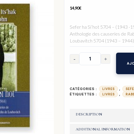
14,90
€
Sefer ha Si’hot 5704 – (1943 -
Anthologie des causeries de Ra
Loubavitch 5704 (1943 – 1944
AJO
CATÉGORIES :
,
LIVRES
SEFE
ÉTIQUETTES :
,
LIVRES
RAB
DESCRIPTION
ADDITIONAL INFORMATION