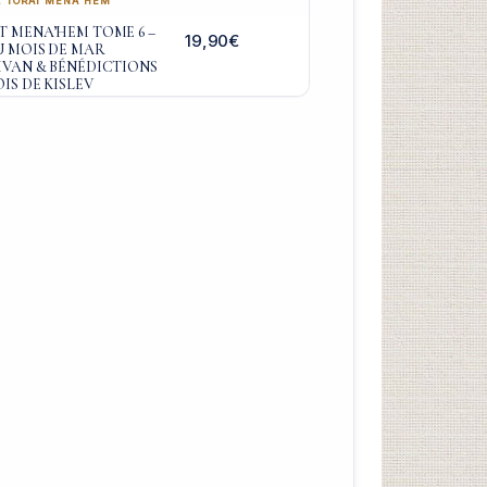
,
TORAT MENA'HEM
 MENA’HEM TOME 6 –
19,90
€
U MOIS DE MAR
HVAN & BÉNÉDICTIONS
IS DE KISLEV