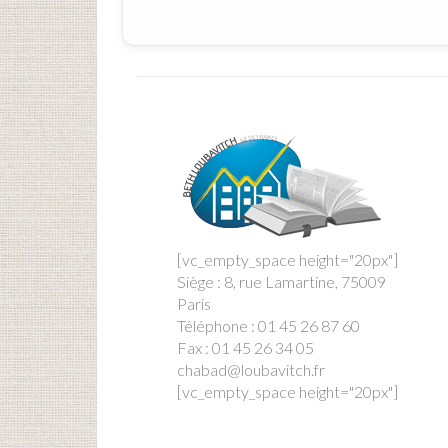
[vc_empty_space height="20px"]
Siège : 8, rue Lamartine, 75009
Paris
Téléphone : 01 45 26 87 60
Fax : 01 45 26 34 05
chabad@loubavitch.fr
[vc_empty_space height="20px"]