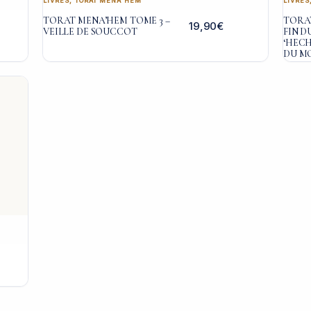
LIVRES
,
TORAT MENA'HEM
LIVRES
TORAT MENA’HEM TOME 3 –
TORAT
19,90
€
VEILLE DE SOUCCOT
FIN D
‘HEC
DU MO