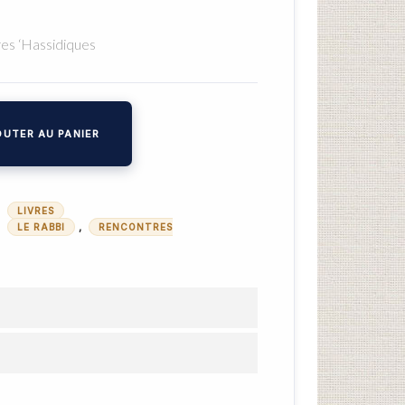
es ‘Hassidiques
UTER AU PANIER
,
LIVRES
,
,
LE RABBI
RENCONTRES