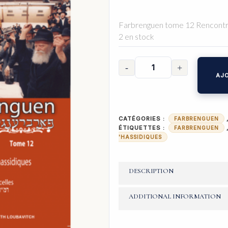
Farbrenguen tome 12 Rencontr
2 en stock
AJO
CATÉGORIES :
FARBRENGUEN
ÉTIQUETTES :
FARBRENGUEN
'HASSIDIQUES
DESCRIPTION
ADDITIONAL INFORMATION