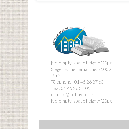
[vc_empty_space height="20px"]
Siège : 8, rue Lamartine, 75009
Paris
Téléphone : 01 45 26 87 60
Fax : 01 45 26 34 05
chabad@loubavitch.fr
[vc_empty_space height="20px"]