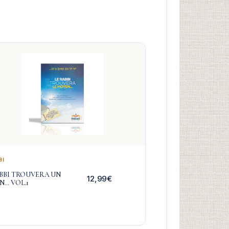
BI
BBI TROUVERA UN
12,99
€
N… VOL.1